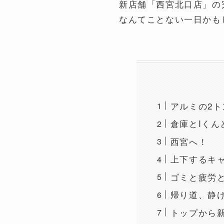
新店舗「西宮北口店」の
なんてことない一日かも
アルミの2
倉庫とIくん
西宮へ！
上下するキ
ゴミと疲労
帰り道、静
トップから新