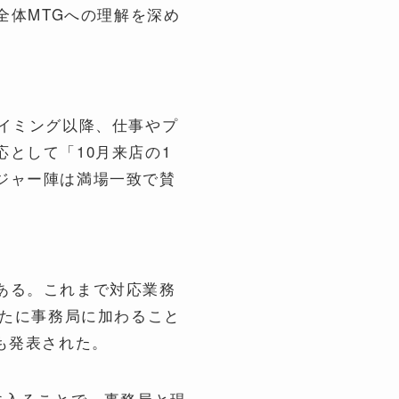
全体MTGへの理解を深め
イミング以降、仕事やプ
として「10月来店の1
ジャー陣は満場一致で賛
ある。これまで対応業務
新たに事務局に加わること
も発表された。
に入ることで、事務局と現