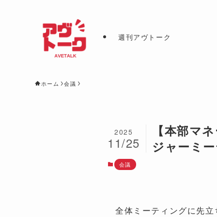
週刊アヴトーク
ホーム
会議
【本部マネ
2025
11/25
ジャーミーテ
会議
全体ミーティングに先立